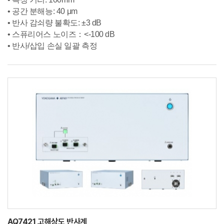
• 공간 분해능: 40 μm
• 반사 감쇠량 불확도: ±3 dB
• 스퓨리어스 노이즈：<-100 dB
• 반사/삽입 손실 일괄 측정
AQ7421 고해상도 반사계