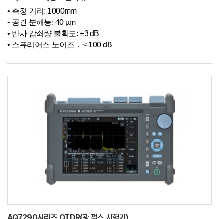
•
측정 거리: 1000mm
•
공간 분해능: 40 µm
•
반사 감쇠량 불확도: ±3 dB
•
스퓨리어스 노이즈：<-100 dB
AQ7290시리즈 OTDR(광 펄스 시험기)