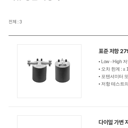
Lock-in Amplifier
액세서리
소프트웨어
직류 정밀 측정기
전체 : 3
스시 센서
광 섬유 센서
측정시스템
표준 저항 27
• Low - Hi
• 오차 한계 : ± 
• 포텐셔미터 
• 저항 테스트의 
다이얼 가변 