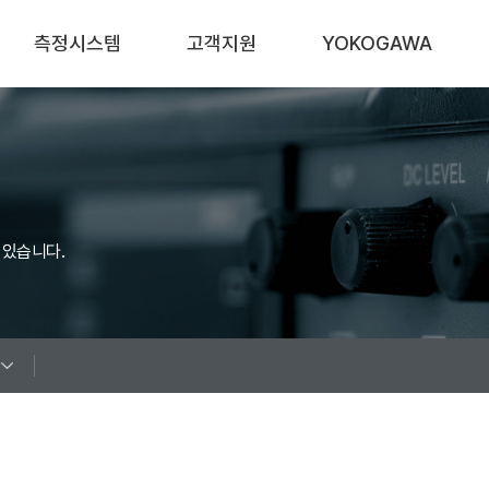
측정시스템
고객지원
YOKOGAWA
자동차
산업별 어플리케이션
회사소개
신재생 에너지
제품기초지식
연혁
가전
White Papers
Sales Network
 있습니다.
철손 측정 시스템
Videos
대리점안내
기타 시스템
다운로드
오시는길
Q&A
이벤트
FAQ
공지사항