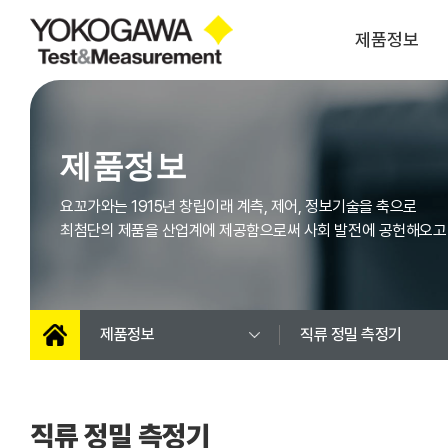
제품정보
파워 아날라이저
오실로스코프
제품정보
스코프코더
모듈 (스코프코더)
광스펙트럼
레코더
요꼬가와는 1915년 창립이래 계측, 제어, 정보기술을 축으로
아날라이저
최첨단의 제품을 산업계에 제공함으로써 사회 발전에 공헌해오고
SMU(소스 & 메저
광 측정장비
유닛)
고정밀 캘리브레이터
압력측정기
멀티미터
펑션 제너레이터
제품정보
직류 정밀 측정기
휴대용 캘리브레이터
휴대용 측정기
AC/DC 파워
바이폴라 전원
직류 정밀 측정기
주파수 특성분석기
LCR미터