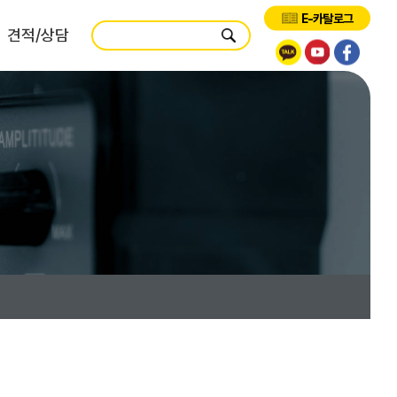
E-카탈로그
견적/상담
제품견적
시스템견적
서비스견적
교육요청