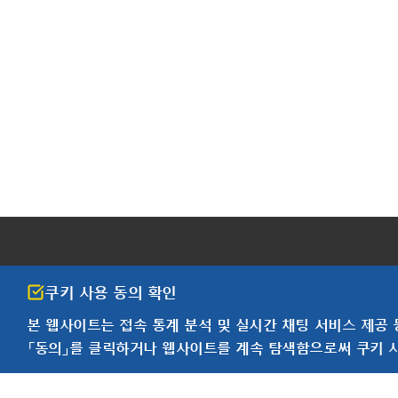
쿠키 사용 동의 확인
본 웹사이트는 접속 통계 분석 및
실시간 채팅 서비스 제공 
「동의」를 클릭하거나 웹사이트를 계속 탐색함으로써 쿠키 
한국요꼬가와전기(주)
사업자등록번호 102-81-17301
경기도 